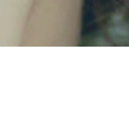
TEL
LINE
MAIL
ABOUT CALARS
私たちは、結婚式創りから、その先にある日常の幸せを彩り続け
る存在でありたいと思っています。
『人生の祝いの場、人と人が繋がる集いの場を創造し、集まる
人々の幸せを考える』を理念とし、結婚式・イベント・お祝い事
出張サービス・フードトラックの運営を行なっております。
幸せに満ちた夫婦を増やすことは、地域を幸せにします。
そして、幸せな地域は社会を幸せにします。