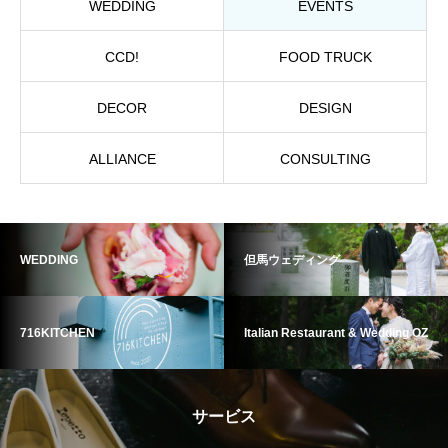
WEDDING
EVENTS
CCD!
FOOD TRUCK
DECOR
DESIGN
ALLIANCE
CONSULTING
WEDDING
但馬ウェディング
716KITCHEN
Italian Restaurant & Wedding OZ
サービス